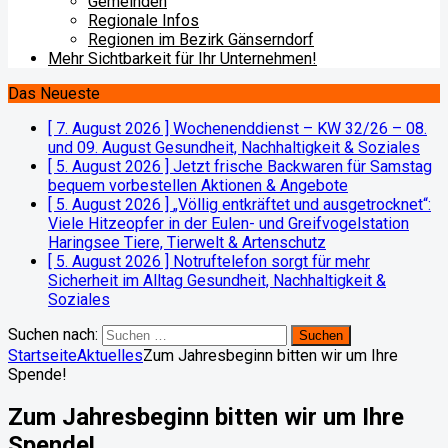
Gemeinden
Regionale Infos
Regionen im Bezirk Gänserndorf
Mehr Sichtbarkeit für Ihr Unternehmen!
Das Neueste
[ 7. August 2026 ]
Wochenenddienst – KW 32/26 – 08.
und 09. August
Gesundheit, Nachhaltigkeit & Soziales
[ 5. August 2026 ]
Jetzt frische Backwaren für Samstag
bequem vorbestellen
Aktionen & Angebote
[ 5. August 2026 ]
„Völlig entkräftet und ausgetrocknet“:
Viele Hitzeopfer in der Eulen- und Greifvogelstation
Haringsee
Tiere, Tierwelt & Artenschutz
[ 5. August 2026 ]
Notruftelefon sorgt für mehr
Sicherheit im Alltag
Gesundheit, Nachhaltigkeit &
Soziales
Suchen nach:
Startseite
Aktuelles
Zum Jahresbeginn bitten wir um Ihre
Spende!
Zum Jahresbeginn bitten wir um Ihre
Spende!