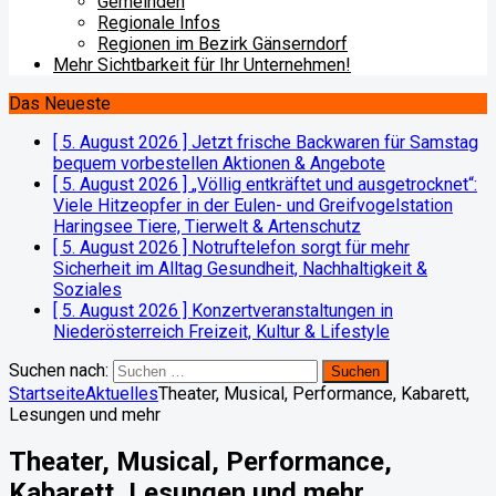
Gemeinden
Regionale Infos
Regionen im Bezirk Gänserndorf
Mehr Sichtbarkeit für Ihr Unternehmen!
Das Neueste
[ 5. August 2026 ]
Jetzt frische Backwaren für Samstag
bequem vorbestellen
Aktionen & Angebote
[ 5. August 2026 ]
„Völlig entkräftet und ausgetrocknet“:
Viele Hitzeopfer in der Eulen- und Greifvogelstation
Haringsee
Tiere, Tierwelt & Artenschutz
[ 5. August 2026 ]
Notruftelefon sorgt für mehr
Sicherheit im Alltag
Gesundheit, Nachhaltigkeit &
Soziales
[ 5. August 2026 ]
Konzertveranstaltungen in
Niederösterreich
Freizeit, Kultur & Lifestyle
Suchen nach:
Startseite
Aktuelles
Theater, Musical, Performance, Kabarett,
Lesungen und mehr
Theater, Musical, Performance,
Kabarett, Lesungen und mehr