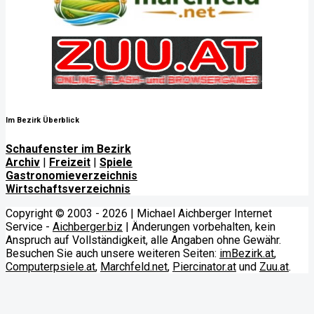
Im Bezirk Überblick
Schaufenster im Bezirk
Archiv
|
Freizeit
|
Spiele
Gastronomieverzeichnis
Wirtschaftsverzeichnis
Copyright © 2003 - 2026 | Michael Aichberger Internet
Service -
Aichberger.biz
| Änderungen vorbehalten, kein
Anspruch auf Vollständigkeit, alle Angaben ohne Gewähr.
Besuchen Sie auch unsere weiteren Seiten:
imBezirk.at
,
Computerpsiele.at
,
Marchfeld.net
,
Piercinator.at
und
Zuu.at
.