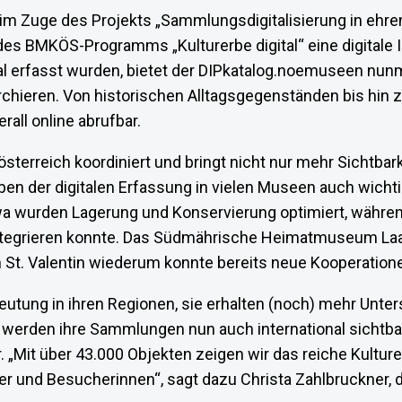
 Zuge des Projekts „Sammlungsdigitalisierung in ehren
BMKÖS-Programms „Kulturerbe digital“ eine digitale 
ital erfasst wurden, bietet der DIPkatalog.noemuseen 
ieren. Von historischen Alltagsgegenständen bis hin z
rall online abrufbar.
rreich koordiniert und bringt nicht nur mehr Sichtbark
n der digitalen Erfassung in vielen Museen auch wicht
 wurden Lagerung und Konservierung optimiert, währen
integrieren konnte. Das Südmährische Heimatmuseum Laa 
t. Valentin wiederum konnte bereits neue Kooperationen
utung in ihren Regionen, sie erhalten (noch) mehr Unte
rden ihre Sammlungen nun auch international sichtbar: 
. „Mit über 43.000 Objekten zeigen wir das reiche Kultu
her und Besucherinnen“, sagt dazu Christa Zahlbruckne