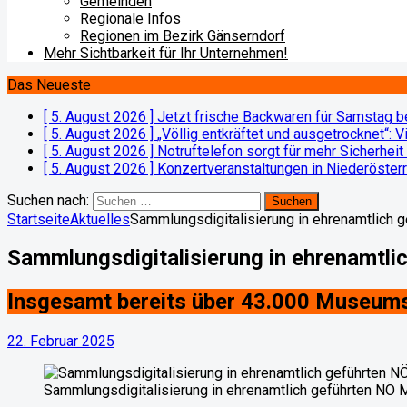
Gemeinden
Regionale Infos
Regionen im Bezirk Gänserndorf
Mehr Sichtbarkeit für Ihr Unternehmen!
Das Neueste
[ 5. August 2026 ]
Jetzt frische Backwaren für Samstag 
[ 5. August 2026 ]
„Völlig entkräftet und ausgetrocknet“: 
[ 5. August 2026 ]
Notruftelefon sorgt für mehr Sicherheit
[ 5. August 2026 ]
Konzertveranstaltungen in Niederöster
Suchen nach:
Startseite
Aktuelles
Sammlungsdigitalisierung in ehrenamtlich
Sammlungsdigitalisierung in ehrenamtl
Insgesamt bereits über 43.000 Museums
22. Februar 2025
Sammlungsdigitalisierung in ehrenamtlich geführten NÖ