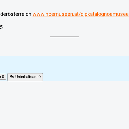
derösterreich
www.noemuseen.at/dipkatalognoemusee
25
h
0
🎭
Unterhaltsam
0