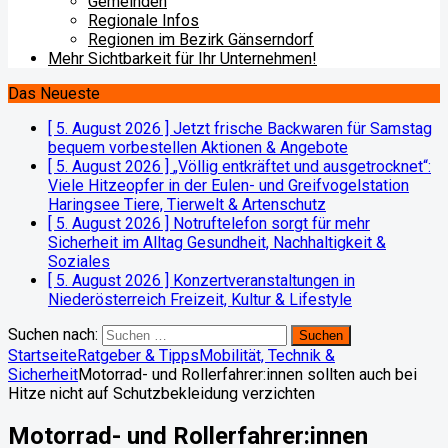
Gemeinden
Regionale Infos
Regionen im Bezirk Gänserndorf
Mehr Sichtbarkeit für Ihr Unternehmen!
Das Neueste
[ 5. August 2026 ]
Jetzt frische Backwaren für Samstag
bequem vorbestellen
Aktionen & Angebote
[ 5. August 2026 ]
„Völlig entkräftet und ausgetrocknet“:
Viele Hitzeopfer in der Eulen- und Greifvogelstation
Haringsee
Tiere, Tierwelt & Artenschutz
[ 5. August 2026 ]
Notruftelefon sorgt für mehr
Sicherheit im Alltag
Gesundheit, Nachhaltigkeit &
Soziales
[ 5. August 2026 ]
Konzertveranstaltungen in
Niederösterreich
Freizeit, Kultur & Lifestyle
Suchen nach:
Startseite
Ratgeber & Tipps
Mobilität, Technik &
Sicherheit
Motorrad- und Rollerfahrer:innen sollten auch bei
Hitze nicht auf Schutzbekleidung verzichten
Motorrad- und Rollerfahrer:innen