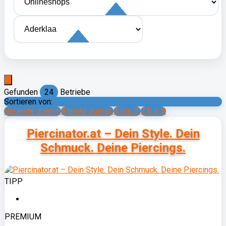
Gefunden
24
Betriebe
Sortieren von:
Neueste zuerst
Älteste zuerst
A bis Z
Z bis A
Piercinator.at – Dein Style. Dein
Schmuck. Deine Piercings.
TIPP
PREMIUM