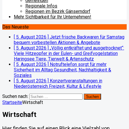
Gemeinden
Regionale Infos
Regionen im Bezirk Gänserndorf
Mehr Sichtbarkeit für Ihr Unternehmen!
Das Neueste
[ 5. August 2026 ]
Jetzt frische Backwaren für Samstag
bequem vorbestellen
Aktionen & Angebote
[ 5. August 2026 ]
„Völlig entkräftet und ausgetrocknet“:
Viele Hitzeopfer in der Eulen- und Greifvogelstation
Haringsee
Tiere, Tierwelt & Artenschutz
[ 5. August 2026 ]
Notruftelefon sorgt für mehr
Sicherheit im Alltag
Gesundheit, Nachhaltigkeit &
Soziales
[ 5. August 2026 ]
Konzertveranstaltungen in
Niederösterreich
Freizeit, Kultur & Lifestyle
Suchen nach:
Startseite
Wirtschaft
Wirtschaft
Hier finden Sie auf einen Blick eine Vielzahl von