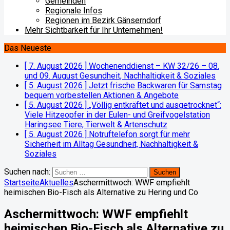
Gemeinden
Regionale Infos
Regionen im Bezirk Gänserndorf
Mehr Sichtbarkeit für Ihr Unternehmen!
Das Neueste
[ 7. August 2026 ]
Wochenenddienst – KW 32/26 – 08.
und 09. August
Gesundheit, Nachhaltigkeit & Soziales
[ 5. August 2026 ]
Jetzt frische Backwaren für Samstag
bequem vorbestellen
Aktionen & Angebote
[ 5. August 2026 ]
„Völlig entkräftet und ausgetrocknet“:
Viele Hitzeopfer in der Eulen- und Greifvogelstation
Haringsee
Tiere, Tierwelt & Artenschutz
[ 5. August 2026 ]
Notruftelefon sorgt für mehr
Sicherheit im Alltag
Gesundheit, Nachhaltigkeit &
Soziales
Suchen nach:
Startseite
Aktuelles
Aschermittwoch: WWF empfiehlt
heimischen Bio-Fisch als Alternative zu Hering und Co
Aschermittwoch: WWF empfiehlt
heimischen Bio-Fisch als Alternative zu