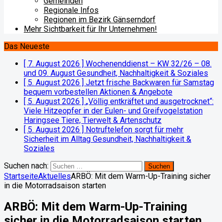
Gemeinden
Regionale Infos
Regionen im Bezirk Gänserndorf
Mehr Sichtbarkeit für Ihr Unternehmen!
Das Neueste
[ 7. August 2026 ]
Wochenenddienst – KW 32/26 – 08.
und 09. August
Gesundheit, Nachhaltigkeit & Soziales
[ 5. August 2026 ]
Jetzt frische Backwaren für Samstag
bequem vorbestellen
Aktionen & Angebote
[ 5. August 2026 ]
„Völlig entkräftet und ausgetrocknet“:
Viele Hitzeopfer in der Eulen- und Greifvogelstation
Haringsee
Tiere, Tierwelt & Artenschutz
[ 5. August 2026 ]
Notruftelefon sorgt für mehr
Sicherheit im Alltag
Gesundheit, Nachhaltigkeit &
Soziales
Suchen nach:
Startseite
Aktuelles
ARBÖ: Mit dem Warm-Up-Training sicher
in die Motorradsaison starten
ARBÖ: Mit dem Warm-Up-Training
sicher in die Motorradsaison starten